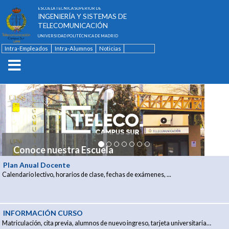
ESCUELA TÉCNICA SUPERIOR DE
INGENIERÍA Y SISTEMAS DE
TELECOMUNICACIÓN
UNIVERSIDAD POLITÉCNICA DE MADRID
Intra-Empleados
Intra-Alumnos
Noticias
Contacto
English
Pr
Conoce nuestra Escuela
Plan Anual Docente
Calendario lectivo, horarios de clase, fechas de exámenes, ...
INFORMACIÓN CURSO
Matriculación, cita previa, alumnos de nuevo ingreso, tarjeta universitaria…