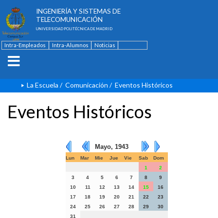
ESCUELA TÉCNICA SUPERIOR DE
INGENIERÍA Y SISTEMAS DE
TELECOMUNICACIÓN
UNIVERSIDAD POLITÉCNICA DE MADRID
Intra-Empleados
Intra-Alumnos
Noticias
Contacto
English
La Escuela
/
Comunicación
/
Eventos Históricos
Eventos Históricos
Mayo, 1943
Lun
Mar
Mie
Jue
Vie
Sab
Dom
1
2
3
4
5
6
7
8
9
10
11
12
13
14
15
16
17
18
19
20
21
22
23
24
25
26
27
28
29
30
31