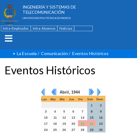
ESCUELA TÉCNICA SUPERIOR DE
INGENIERÍA Y SISTEMAS DE
TELECOMUNICACIÓN
UNIVERSIDAD POLITÉCNICA DE MADRID
Intra-Empleados
Intra-Alumnos
Noticias
Contacto
English
La Escuela
/
Comunicación
/
Eventos Históricos
Eventos Históricos
Abril, 1944
Lun
Mar
Mie
Jue
Vie
Sab
Dom
1
2
3
4
5
6
7
8
9
10
11
12
13
14
15
16
17
18
19
20
21
22
23
24
25
26
27
28
29
30