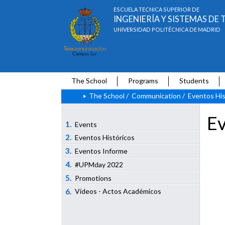
ESCUELA TÉCNICA SUPERIOR DE
INGENIERÍA Y SISTEMAS D
UNIVERSIDAD POLITÉCNICA DE MADRID
The School
Programs
Students
The School
/
Communication
/
Eventos His
Ev
1.
Events
2.
Eventos Históricos
3.
Eventos Informe
4.
#UPMday 2022
5.
Promotions
6.
Vídeos - Actos Académicos