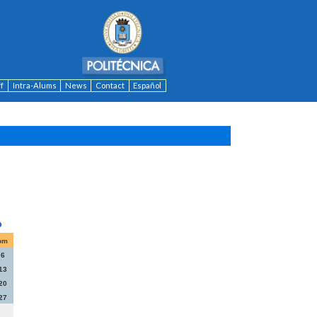
ff
Intra-Alums
News
Contact
Español
om
6
13
20
27