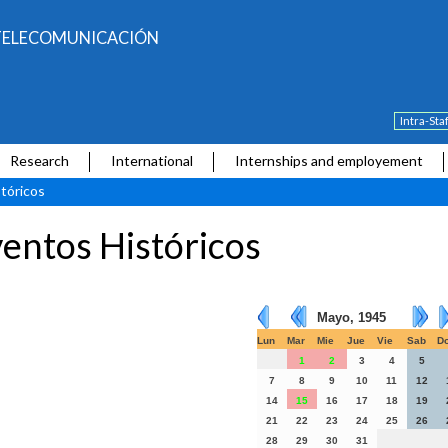
E TELECOMUNICACIÓN
Intra-Sta
Research
International
Internships and employement
tóricos
entos Históricos
Mayo, 1945
Lun
Mar
Mie
Jue
Vie
Sab
D
1
2
3
4
5
7
8
9
10
11
12
14
15
16
17
18
19
21
22
23
24
25
26
28
29
30
31