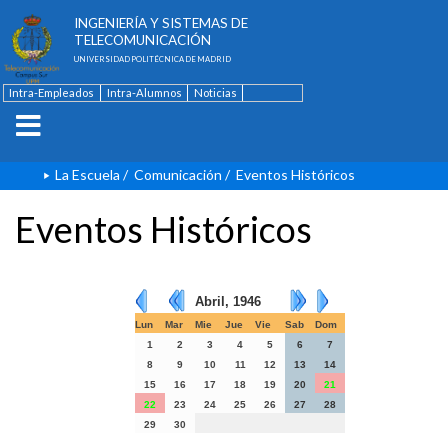
ESCUELA TÉCNICA SUPERIOR DE
INGENIERÍA Y SISTEMAS DE
TELECOMUNICACIÓN
UNIVERSIDAD POLITÉCNICA DE MADRID
Intra-Empleados
Intra-Alumnos
Noticias
Contacto
English
La Escuela
/
Comunicación
/
Eventos Históricos
Eventos Históricos
Abril, 1946
Lun
Mar
Mie
Jue
Vie
Sab
Dom
1
2
3
4
5
6
7
8
9
10
11
12
13
14
15
16
17
18
19
20
21
22
23
24
25
26
27
28
29
30