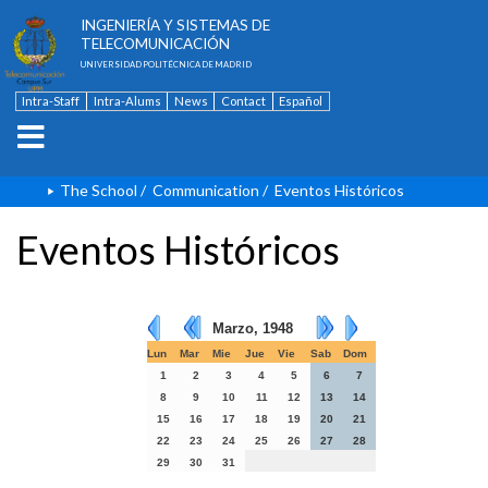
ESCUELA TÉCNICA SUPERIOR DE
INGENIERÍA Y SISTEMAS DE
TELECOMUNICACIÓN
UNIVERSIDAD POLITÉCNICA DE MADRID
Intra-Staff
Intra-Alums
News
Contact
Español
The School
/
Communication
/
Eventos Históricos
Eventos Históricos
Marzo, 1948
Lun
Mar
Mie
Jue
Vie
Sab
Dom
1
2
3
4
5
6
7
8
9
10
11
12
13
14
15
16
17
18
19
20
21
22
23
24
25
26
27
28
29
30
31