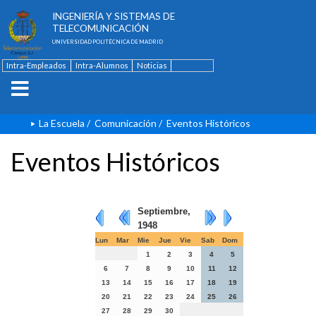
ESCUELA TÉCNICA SUPERIOR DE
INGENIERÍA Y SISTEMAS DE
TELECOMUNICACIÓN
UNIVERSIDAD POLITÉCNICA DE MADRID
Intra-Empleados
Intra-Alumnos
Noticias
Contacto
English
La Escuela
/
Comunicación
/
Eventos Históricos
Eventos Históricos
Septiembre,
1948
Lun
Mar
Mie
Jue
Vie
Sab
Dom
1
2
3
4
5
6
7
8
9
10
11
12
13
14
15
16
17
18
19
20
21
22
23
24
25
26
27
28
29
30