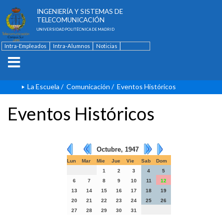
ESCUELA TÉCNICA SUPERIOR DE
INGENIERÍA Y SISTEMAS DE
TELECOMUNICACIÓN
UNIVERSIDAD POLITÉCNICA DE MADRID
Intra-Empleados
Intra-Alumnos
Noticias
Contacto
English
La Escuela
/
Comunicación
/
Eventos Históricos
Eventos Históricos
Octubre, 1947
Lun
Mar
Mie
Jue
Vie
Sab
Dom
1
2
3
4
5
6
7
8
9
10
11
12
13
14
15
16
17
18
19
20
21
22
23
24
25
26
27
28
29
30
31