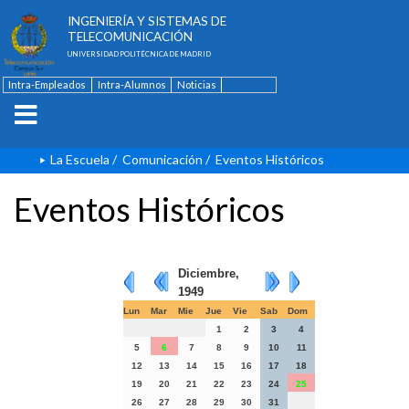
ESCUELA TÉCNICA SUPERIOR DE
INGENIERÍA Y SISTEMAS DE
TELECOMUNICACIÓN
UNIVERSIDAD POLITÉCNICA DE MADRID
Intra-Empleados
Intra-Alumnos
Noticias
Contacto
English
La Escuela
/
Comunicación
/
Eventos Históricos
Eventos Históricos
Diciembre,
1949
Lun
Mar
Mie
Jue
Vie
Sab
Dom
1
2
3
4
5
6
7
8
9
10
11
12
13
14
15
16
17
18
19
20
21
22
23
24
25
26
27
28
29
30
31