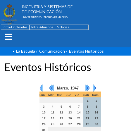
ESCUELA TÉCNICA SUPERIOR DE
INGENIERÍA Y SISTEMAS DE
TELECOMUNICACIÓN
UNIVERSIDAD POLITÉCNICA DE MADRID
Intra-Empleados
Intra-Alumnos
Noticias
Contacto
English
La Escuela
/
Comunicación
/
Eventos Históricos
Eventos Históricos
Marzo, 1947
Lun
Mar
Mie
Jue
Vie
Sab
Dom
1
2
3
4
5
6
7
8
9
10
11
12
13
14
15
16
17
18
19
20
21
22
23
24
25
26
27
28
29
30
31