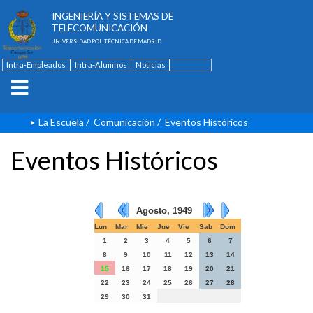
ESCUELA TÉCNICA SUPERIOR DE
INGENIERÍA Y SISTEMAS DE
TELECOMUNICACIÓN
UNIVERSIDAD POLITÉCNICA DE MADRID
Intra-Empleados
Intra-Alumnos
Noticias
Contacto
English
La Escuela
/
Comunicación
/
Eventos Históricos
Eventos Históricos
Agosto, 1949
Lun
Mar
Mie
Jue
Vie
Sab
Dom
1
2
3
4
5
6
7
8
9
10
11
12
13
14
15
16
17
18
19
20
21
22
23
24
25
26
27
28
29
30
31