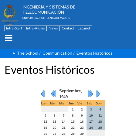
ESCUELA TÉCNICA SUPERIOR DE
INGENIERÍA Y SISTEMAS DE
TELECOMUNICACIÓN
UNIVERSIDAD POLITÉCNICA DE MADRID
Intra-Staff
Intra-Alums
News
Contact
Español
The School
/
Communication
/
Eventos Históricos
Eventos Históricos
Septiembre,
1949
Lun
Mar
Mie
Jue
Vie
Sab
Dom
1
2
3
4
5
6
7
8
9
10
11
12
13
14
15
16
17
18
19
20
21
22
23
24
25
26
27
28
29
30