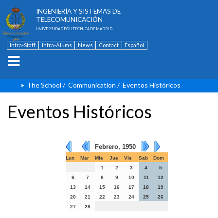
ESCUELA TÉCNICA SUPERIOR DE
INGENIERÍA Y SISTEMAS DE
TELECOMUNICACIÓN
UNIVERSIDAD POLITÉCNICA DE MADRID
Intra-Staff
Intra-Alums
News
Contact
Español
The School
/
Communication
/
Eventos Históricos
Eventos Históricos
Febrero, 1950
Lun
Mar
Mie
Jue
Vie
Sab
Dom
1
2
3
4
5
6
7
8
9
10
11
12
13
14
15
16
17
18
19
20
21
22
23
24
25
26
27
28