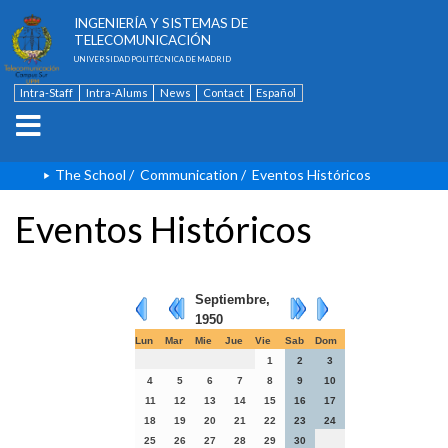
ESCUELA TÉCNICA SUPERIOR DE
INGENIERÍA Y SISTEMAS DE
TELECOMUNICACIÓN
UNIVERSIDAD POLITÉCNICA DE MADRID
Intra-Staff
Intra-Alums
News
Contact
Español
The School
/
Communication
/
Eventos Históricos
Eventos Históricos
Septiembre,
1950
Lun
Mar
Mie
Jue
Vie
Sab
Dom
1
2
3
4
5
6
7
8
9
10
11
12
13
14
15
16
17
18
19
20
21
22
23
24
25
26
27
28
29
30