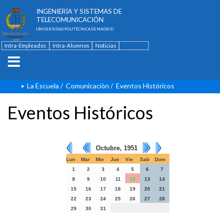
ESCUELA TÉCNICA SUPERIOR DE
INGENIERÍA Y SISTEMAS DE
TELECOMUNICACIÓN
UNIVERSIDAD POLITÉCNICA DE MADRID
Intra-Empleados
Intra-Alumnos
Noticias
Contacto
English
La Escuela
/
Comunicación
/
Eventos Históricos
Eventos Históricos
Octubre, 1951
Lun
Mar
Mie
Jue
Vie
Sab
Dom
1
2
3
4
5
6
7
8
9
10
11
12
13
14
15
16
17
18
19
20
21
22
23
24
25
26
27
28
29
30
31