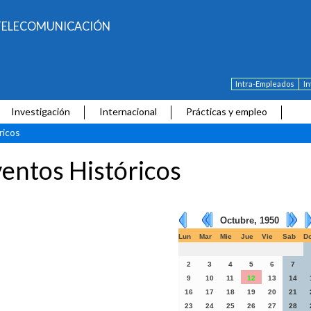
E TELECOMUNICACIÓN
Intra-Empleados
I
Investigación
Internacional
Prácticas y empleo
ricos
entos Históricos
Octubre, 1950
Lun
Mar
Mie
Jue
Vie
Sab
D
2
3
4
5
6
7
9
10
11
12
13
14
16
17
18
19
20
21
23
24
25
26
27
28