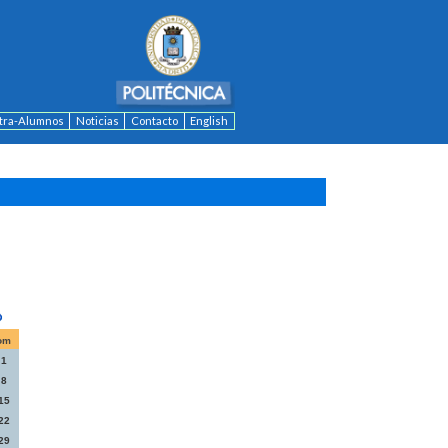
ntra-Alumnos
Noticias
Contacto
English
om
1
8
15
22
29