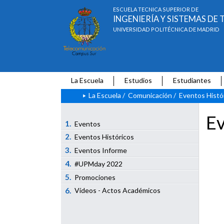
ESCUELA TÉCNICA SUPERIOR DE
INGENIERÍA Y SISTEMAS D
UNIVERSIDAD POLITÉCNICA DE MADRID
La Escuela
Estudios
Estudiantes
La Escuela
/
Comunicación
/
Eventos Histó
Ev
1.
Eventos
2.
Eventos Históricos
3.
Eventos Informe
4.
#UPMday 2022
5.
Promociones
6.
Vídeos - Actos Académicos