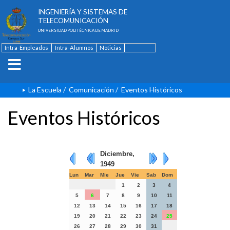
ESCUELA TÉCNICA SUPERIOR DE
INGENIERÍA Y SISTEMAS DE
TELECOMUNICACIÓN
UNIVERSIDAD POLITÉCNICA DE MADRID
Intra-Empleados
Intra-Alumnos
Noticias
Contacto
English
La Escuela
/
Comunicación
/
Eventos Históricos
Eventos Históricos
Diciembre,
1949
Lun
Mar
Mie
Jue
Vie
Sab
Dom
1
2
3
4
5
6
7
8
9
10
11
12
13
14
15
16
17
18
19
20
21
22
23
24
25
26
27
28
29
30
31