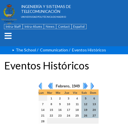
ESCUELA TÉCNICA SUPERIOR DE
INGENIERÍA Y SISTEMAS DE
TELECOMUNICACIÓN
UNIVERSIDAD POLITÉCNICA DE MADRID
Intra-Staff
Intra-Alums
News
Contact
Español
The School
/
Communication
/
Eventos Históricos
Eventos Históricos
Febrero, 1949
Lun
Mar
Mie
Jue
Vie
Sab
Dom
1
2
3
4
5
6
7
8
9
10
11
12
13
14
15
16
17
18
19
20
21
22
23
24
25
26
27
28