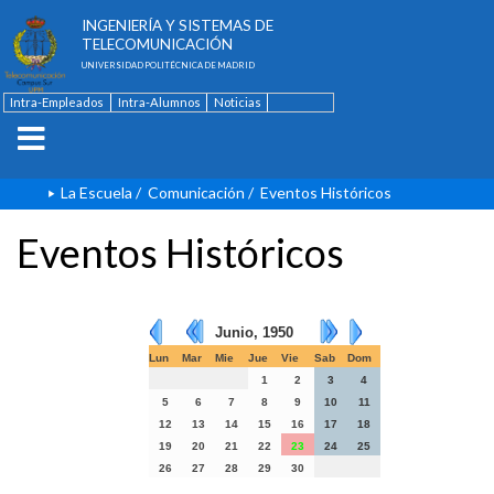
ESCUELA TÉCNICA SUPERIOR DE
INGENIERÍA Y SISTEMAS DE
TELECOMUNICACIÓN
UNIVERSIDAD POLITÉCNICA DE MADRID
Intra-Empleados
Intra-Alumnos
Noticias
Contacto
English
La Escuela
/
Comunicación
/
Eventos Históricos
Eventos Históricos
Junio, 1950
Lun
Mar
Mie
Jue
Vie
Sab
Dom
1
2
3
4
5
6
7
8
9
10
11
12
13
14
15
16
17
18
19
20
21
22
23
24
25
26
27
28
29
30