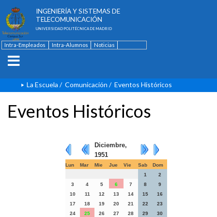
ESCUELA TÉCNICA SUPERIOR DE
INGENIERÍA Y SISTEMAS DE
TELECOMUNICACIÓN
UNIVERSIDAD POLITÉCNICA DE MADRID
Intra-Empleados
Intra-Alumnos
Noticias
Contacto
English
La Escuela
/
Comunicación
/
Eventos Históricos
Eventos Históricos
Diciembre,
1951
Lun
Mar
Mie
Jue
Vie
Sab
Dom
1
2
3
4
5
6
7
8
9
10
11
12
13
14
15
16
17
18
19
20
21
22
23
24
25
26
27
28
29
30