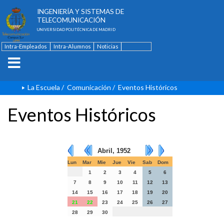
ESCUELA TÉCNICA SUPERIOR DE
INGENIERÍA Y SISTEMAS DE
TELECOMUNICACIÓN
UNIVERSIDAD POLITÉCNICA DE MADRID
Intra-Empleados
Intra-Alumnos
Noticias
Contacto
English
La Escuela
/
Comunicación
/
Eventos Históricos
Eventos Históricos
Abril, 1952
Lun
Mar
Mie
Jue
Vie
Sab
Dom
1
2
3
4
5
6
7
8
9
10
11
12
13
14
15
16
17
18
19
20
21
22
23
24
25
26
27
28
29
30