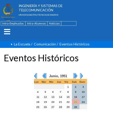
ESCUELA TÉCNICA SUPERIOR DE
INGENIERÍA Y SISTEMAS DE
TELECOMUNICACIÓN
UNIVERSIDAD POLITÉCNICA DE MADRID
Intra-Empleados
Intra-Alumnos
Noticias
Contacto
English
La Escuela
/
Comunicación
/
Eventos Históricos
Eventos Históricos
Junio, 1951
Lun
Mar
Mie
Jue
Vie
Sab
Dom
1
2
3
4
5
6
7
8
9
10
11
12
13
14
15
16
17
18
19
20
21
22
23
24
25
26
27
28
29
30