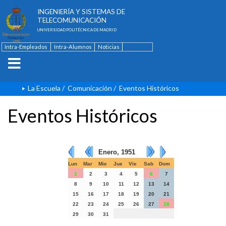
ESCUELA TÉCNICA SUPERIOR DE
INGENIERÍA Y SISTEMAS DE
TELECOMUNICACIÓN
UNIVERSIDAD POLITÉCNICA DE MADRID
Intra-Empleados
Intra-Alumnos
Noticias
Contacto
English
La Escuela
/
Comunicación
/
Eventos Históricos
Eventos Históricos
Enero, 1951
Lun
Mar
Mie
Jue
Vie
Sab
Dom
1
2
3
4
5
6
7
8
9
10
11
12
13
14
15
16
17
18
19
20
21
22
23
24
25
26
27
28
29
30
31