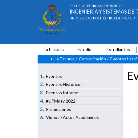
ESCUELA TÉCNICA SUPERIOR DE
INGENIERÍA Y SISTEMAS D
UNIVERSIDAD POLITÉCNICA DE MADRID
La Escuela
Estudios
Estudiantes
La Escuela
/
Comunicación
/
Eventos Histó
Ev
1.
Eventos
2.
Eventos Históricos
3.
Eventos Informe
4.
#UPMday 2022
5.
Promociones
6.
Vídeos - Actos Académicos