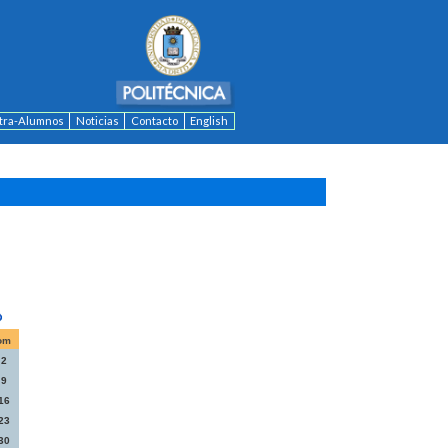
ntra-Alumnos
Noticias
Contacto
English
om
2
9
16
23
30