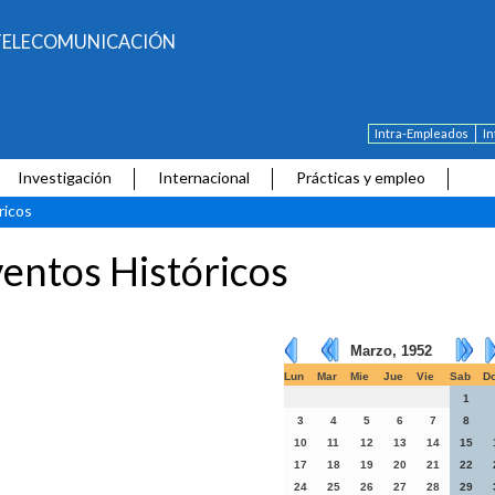
E TELECOMUNICACIÓN
Intra-Empleados
I
Investigación
Internacional
Prácticas y empleo
ricos
entos Históricos
Marzo, 1952
Lun
Mar
Mie
Jue
Vie
Sab
D
1
3
4
5
6
7
8
10
11
12
13
14
15
17
18
19
20
21
22
24
25
26
27
28
29