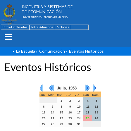
ESCUELA TÉCNICA SUPERIOR DE
INGENIERÍA Y SISTEMAS DE
TELECOMUNICACIÓN
UNIVERSIDAD POLITÉCNICA DE MADRID
Intra-Empleados
Intra-Alumnos
Noticias
Contacto
English
La Escuela
/
Comunicación
/
Eventos Históricos
Eventos Históricos
Julio, 1953
Lun
Mar
Mie
Jue
Vie
Sab
Dom
1
2
3
4
5
6
7
8
9
10
11
12
13
14
15
16
17
18
19
20
21
22
23
24
25
26
27
28
29
30
31