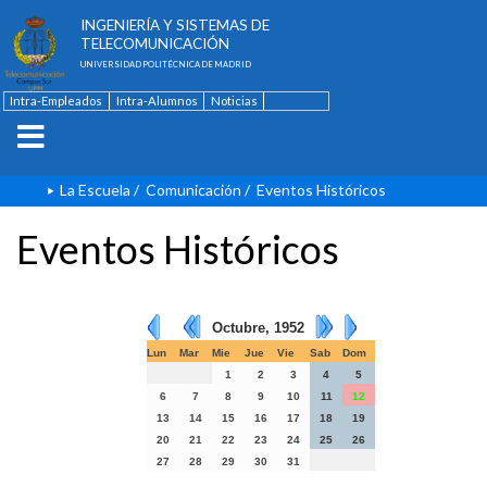
ESCUELA TÉCNICA SUPERIOR DE
INGENIERÍA Y SISTEMAS DE
TELECOMUNICACIÓN
UNIVERSIDAD POLITÉCNICA DE MADRID
Intra-Empleados
Intra-Alumnos
Noticias
Contacto
English
La Escuela
/
Comunicación
/
Eventos Históricos
Eventos Históricos
Octubre, 1952
Lun
Mar
Mie
Jue
Vie
Sab
Dom
1
2
3
4
5
6
7
8
9
10
11
12
13
14
15
16
17
18
19
20
21
22
23
24
25
26
27
28
29
30
31