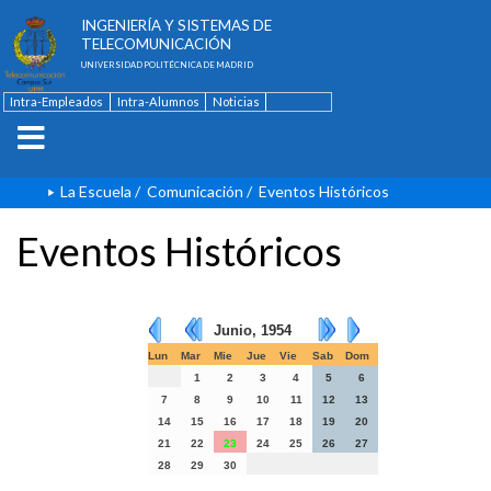
ESCUELA TÉCNICA SUPERIOR DE
INGENIERÍA Y SISTEMAS DE
TELECOMUNICACIÓN
UNIVERSIDAD POLITÉCNICA DE MADRID
Intra-Empleados
Intra-Alumnos
Noticias
Contacto
English
La Escuela
/
Comunicación
/
Eventos Históricos
Eventos Históricos
Junio, 1954
Lun
Mar
Mie
Jue
Vie
Sab
Dom
1
2
3
4
5
6
7
8
9
10
11
12
13
14
15
16
17
18
19
20
21
22
23
24
25
26
27
28
29
30