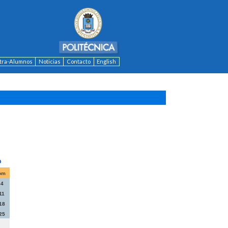
ntra-Alumnos
Noticias
Contacto
English
om
4
11
18
25