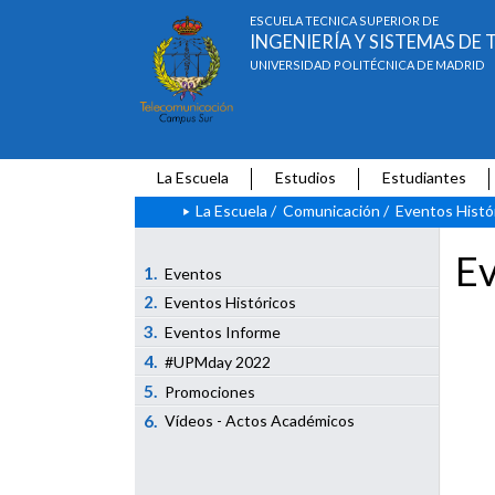
ESCUELA TÉCNICA SUPERIOR DE
INGENIERÍA Y SISTEMAS D
UNIVERSIDAD POLITÉCNICA DE MADRID
La Escuela
Estudios
Estudiantes
La Escuela
/
Comunicación
/
Eventos Histó
Ev
1.
Eventos
2.
Eventos Históricos
3.
Eventos Informe
4.
#UPMday 2022
5.
Promociones
6.
Vídeos - Actos Académicos