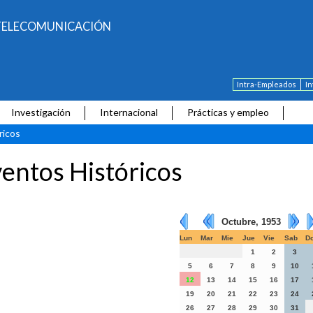
E TELECOMUNICACIÓN
Intra-Empleados
I
Investigación
Internacional
Prácticas y empleo
ricos
entos Históricos
Octubre, 1953
Lun
Mar
Mie
Jue
Vie
Sab
D
1
2
3
5
6
7
8
9
10
12
13
14
15
16
17
19
20
21
22
23
24
26
27
28
29
30
31