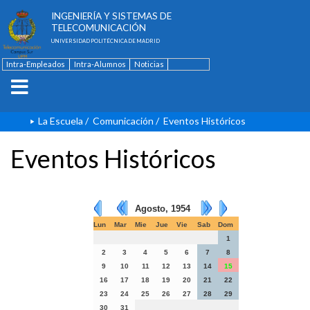
ESCUELA TÉCNICA SUPERIOR DE
INGENIERÍA Y SISTEMAS DE
TELECOMUNICACIÓN
UNIVERSIDAD POLITÉCNICA DE MADRID
Intra-Empleados
Intra-Alumnos
Noticias
Contacto
English
La Escuela
/
Comunicación
/
Eventos Históricos
Eventos Históricos
Agosto, 1954
Lun
Mar
Mie
Jue
Vie
Sab
Dom
1
2
3
4
5
6
7
8
9
10
11
12
13
14
15
16
17
18
19
20
21
22
23
24
25
26
27
28
29
30
31