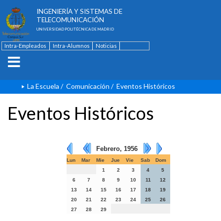
ESCUELA TÉCNICA SUPERIOR DE
INGENIERÍA Y SISTEMAS DE
TELECOMUNICACIÓN
UNIVERSIDAD POLITÉCNICA DE MADRID
Intra-Empleados
Intra-Alumnos
Noticias
Contacto
English
La Escuela
/
Comunicación
/
Eventos Históricos
Eventos Históricos
Febrero, 1956
Lun
Mar
Mie
Jue
Vie
Sab
Dom
1
2
3
4
5
6
7
8
9
10
11
12
13
14
15
16
17
18
19
20
21
22
23
24
25
26
27
28
29