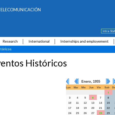
E TELECOMUNICACIÓN
Intra-Sta
Research
International
Internships and employement
tóricos
entos Históricos
Enero, 1955
Lun
Mar
Mie
Jue
Vie
Sab
D
1
3
4
5
6
7
8
10
11
12
13
14
15
17
18
19
20
21
22
24
25
26
27
28
29