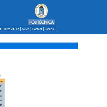
ff
Intra-Alums
News
Contact
Español
om
2
9
16
23
30