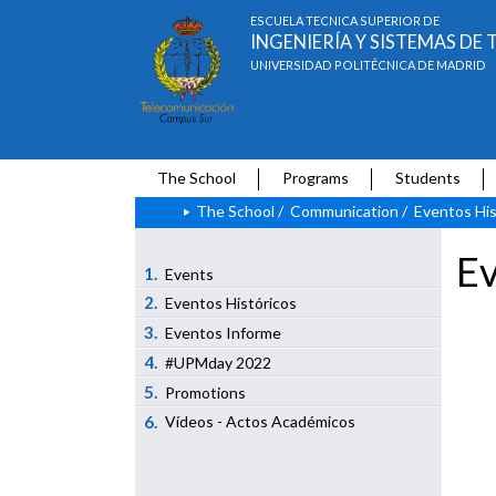
ESCUELA TÉCNICA SUPERIOR DE
INGENIERÍA Y SISTEMAS D
UNIVERSIDAD POLITÉCNICA DE MADRID
The School
Programs
Students
The School
/
Communication
/
Eventos His
Ev
1.
Events
2.
Eventos Históricos
3.
Eventos Informe
4.
#UPMday 2022
5.
Promotions
6.
Vídeos - Actos Académicos