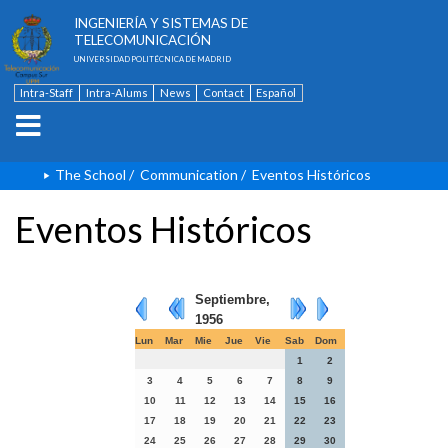
ESCUELA TÉCNICA SUPERIOR DE
INGENIERÍA Y SISTEMAS DE
TELECOMUNICACIÓN
UNIVERSIDAD POLITÉCNICA DE MADRID
Intra-Staff
Intra-Alums
News
Contact
Español
The School
/
Communication
/
Eventos Históricos
Eventos Históricos
Septiembre,
1956
Lun
Mar
Mie
Jue
Vie
Sab
Dom
1
2
3
4
5
6
7
8
9
10
11
12
13
14
15
16
17
18
19
20
21
22
23
24
25
26
27
28
29
30