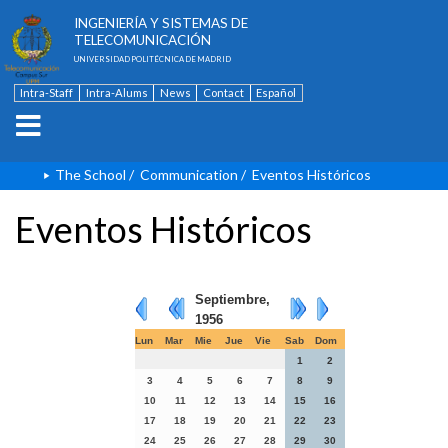
ESCUELA TÉCNICA SUPERIOR DE
INGENIERÍA Y SISTEMAS DE
TELECOMUNICACIÓN
UNIVERSIDAD POLITÉCNICA DE MADRID
Intra-Staff
Intra-Alums
News
Contact
Español
The School
/
Communication
/
Eventos Históricos
Eventos Históricos
Septiembre,
1956
Lun
Mar
Mie
Jue
Vie
Sab
Dom
1
2
3
4
5
6
7
8
9
10
11
12
13
14
15
16
17
18
19
20
21
22
23
24
25
26
27
28
29
30