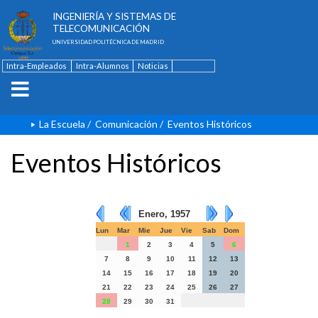
ESCUELA TÉCNICA SUPERIOR DE
INGENIERÍA Y SISTEMAS DE
TELECOMUNICACIÓN
UNIVERSIDAD POLITÉCNICA DE MADRID
Intra-Empleados
Intra-Alumnos
Noticias
Contacto
English
La Escuela
/
Comunicación
/
Eventos Históricos
Eventos Históricos
Enero, 1957
Lun
Mar
Mie
Jue
Vie
Sab
Dom
1
2
3
4
5
6
7
8
9
10
11
12
13
14
15
16
17
18
19
20
21
22
23
24
25
26
27
28
29
30
31