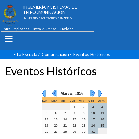
ESCUELA TÉCNICA SUPERIOR DE
INGENIERÍA Y SISTEMAS DE
TELECOMUNICACIÓN
UNIVERSIDAD POLITÉCNICA DE MADRID
Intra-Empleados
Intra-Alumnos
Noticias
Contacto
English
La Escuela
/
Comunicación
/
Eventos Históricos
Eventos Históricos
Marzo, 1956
Lun
Mar
Mie
Jue
Vie
Sab
Dom
1
2
3
4
5
6
7
8
9
10
11
12
13
14
15
16
17
18
19
20
21
22
23
24
25
26
27
28
29
30
31