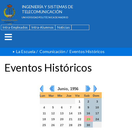
ESCUELA TÉCNICA SUPERIOR DE
INGENIERÍA Y SISTEMAS DE
TELECOMUNICACIÓN
UNIVERSIDAD POLITÉCNICA DE MADRID
Intra-Empleados
Intra-Alumnos
Noticias
Contacto
English
La Escuela
/
Comunicación
/
Eventos Históricos
Eventos Históricos
Junio, 1956
Lun
Mar
Mie
Jue
Vie
Sab
Dom
1
2
3
4
5
6
7
8
9
10
11
12
13
14
15
16
17
18
19
20
21
22
23
24
25
26
27
28
29
30