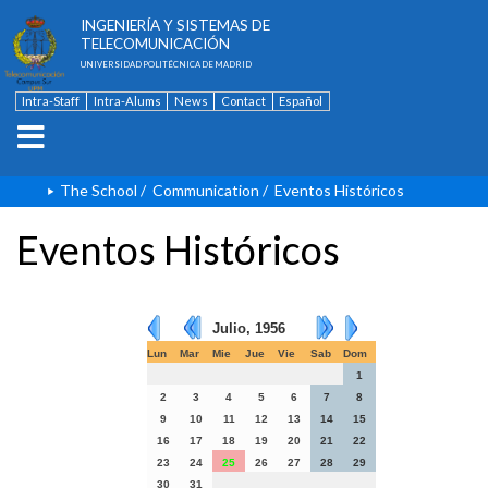
ESCUELA TÉCNICA SUPERIOR DE
INGENIERÍA Y SISTEMAS DE
TELECOMUNICACIÓN
UNIVERSIDAD POLITÉCNICA DE MADRID
Intra-Staff
Intra-Alums
News
Contact
Español
The School
/
Communication
/
Eventos Históricos
Eventos Históricos
Julio, 1956
Lun
Mar
Mie
Jue
Vie
Sab
Dom
1
2
3
4
5
6
7
8
9
10
11
12
13
14
15
16
17
18
19
20
21
22
23
24
25
26
27
28
29
30
31