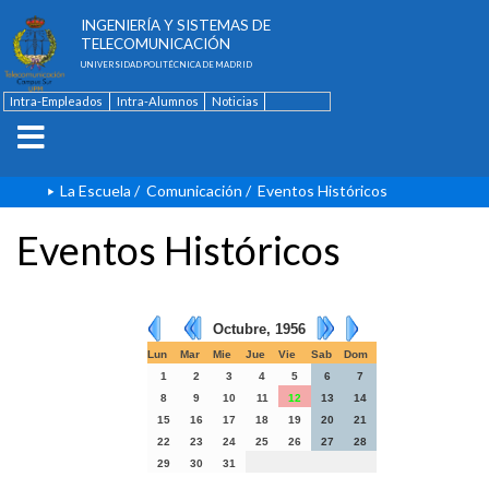
ESCUELA TÉCNICA SUPERIOR DE
INGENIERÍA Y SISTEMAS DE
TELECOMUNICACIÓN
UNIVERSIDAD POLITÉCNICA DE MADRID
Intra-Empleados
Intra-Alumnos
Noticias
Contacto
English
La Escuela
/
Comunicación
/
Eventos Históricos
Eventos Históricos
Octubre, 1956
Lun
Mar
Mie
Jue
Vie
Sab
Dom
1
2
3
4
5
6
7
8
9
10
11
12
13
14
15
16
17
18
19
20
21
22
23
24
25
26
27
28
29
30
31