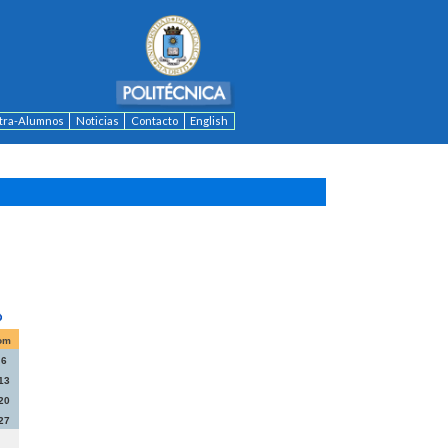
ntra-Alumnos
Noticias
Contacto
English
om
6
13
20
27