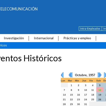
E TELECOMUNICACIÓN
Intra-Empleados
I
Investigación
Internacional
Prácticas y empleo
ricos
entos Históricos
Octubre, 1957
Lun
Mar
Mie
Jue
Vie
Sab
D
1
2
3
4
5
7
8
9
10
11
12
14
15
16
17
18
19
21
22
23
24
25
26
28
29
30
31