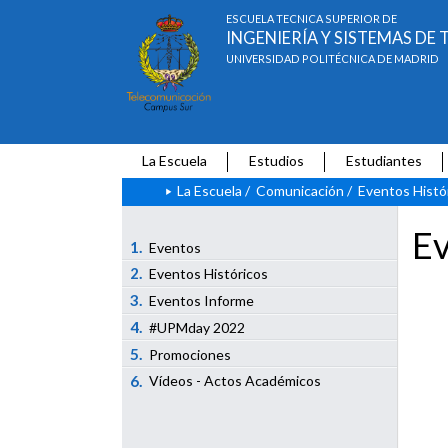
ESCUELA TÉCNICA SUPERIOR DE
INGENIERÍA Y SISTEMAS D
UNIVERSIDAD POLITÉCNICA DE MADRID
La Escuela
Estudios
Estudiantes
La Escuela
/
Comunicación
/
Eventos Histó
Ev
1.
Eventos
2.
Eventos Históricos
3.
Eventos Informe
4.
#UPMday 2022
5.
Promociones
6.
Vídeos - Actos Académicos