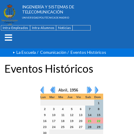
ESCUELA TÉCNICA SUPERIOR DE
INGENIERÍA Y SISTEMAS DE
TELECOMUNICACIÓN
UNIVERSIDAD POLITÉCNICA DE MADRID
Intra-Empleados
Intra-Alumnos
Noticias
Contacto
English
La Escuela
/
Comunicación
/
Eventos Históricos
Eventos Históricos
Abril, 1956
Lun
Mar
Mie
Jue
Vie
Sab
Dom
1
2
3
4
5
6
7
8
9
10
11
12
13
14
15
16
17
18
19
20
21
22
23
24
25
26
27
28
29
30