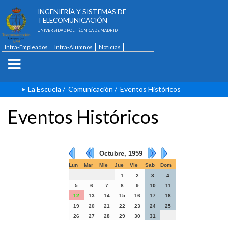
ESCUELA TÉCNICA SUPERIOR DE
INGENIERÍA Y SISTEMAS DE
TELECOMUNICACIÓN
UNIVERSIDAD POLITÉCNICA DE MADRID
Intra-Empleados
Intra-Alumnos
Noticias
Contacto
English
La Escuela
/
Comunicación
/
Eventos Históricos
Eventos Históricos
Octubre, 1959
Lun
Mar
Mie
Jue
Vie
Sab
Dom
1
2
3
4
5
6
7
8
9
10
11
12
13
14
15
16
17
18
19
20
21
22
23
24
25
26
27
28
29
30
31