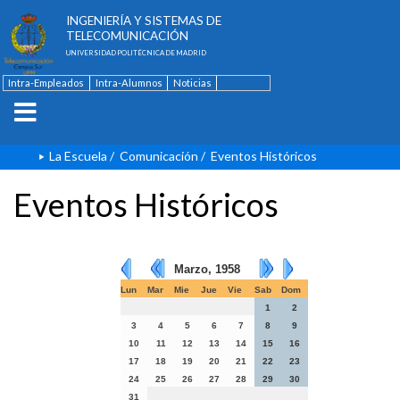
ESCUELA TÉCNICA SUPERIOR DE
INGENIERÍA Y SISTEMAS DE
TELECOMUNICACIÓN
UNIVERSIDAD POLITÉCNICA DE MADRID
Intra-Empleados
Intra-Alumnos
Noticias
Contacto
English
La Escuela
/
Comunicación
/
Eventos Históricos
Eventos Históricos
Marzo, 1958
Lun
Mar
Mie
Jue
Vie
Sab
Dom
1
2
3
4
5
6
7
8
9
10
11
12
13
14
15
16
17
18
19
20
21
22
23
24
25
26
27
28
29
30
31