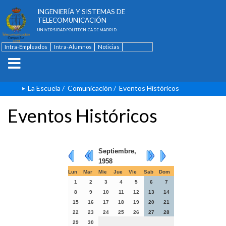
ESCUELA TÉCNICA SUPERIOR DE
INGENIERÍA Y SISTEMAS DE
TELECOMUNICACIÓN
UNIVERSIDAD POLITÉCNICA DE MADRID
Intra-Empleados
Intra-Alumnos
Noticias
Contacto
English
La Escuela
/
Comunicación
/
Eventos Históricos
Eventos Históricos
Septiembre,
1958
Lun
Mar
Mie
Jue
Vie
Sab
Dom
1
2
3
4
5
6
7
8
9
10
11
12
13
14
15
16
17
18
19
20
21
22
23
24
25
26
27
28
29
30