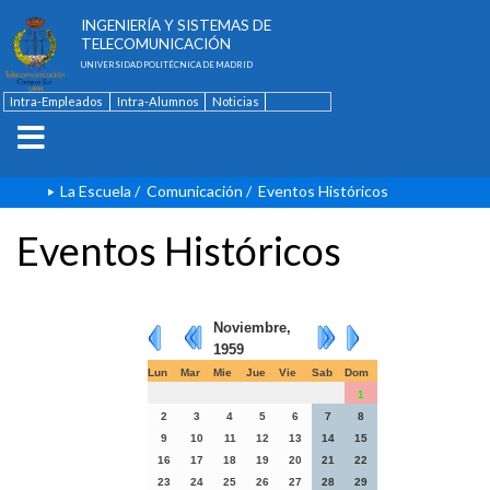
ESCUELA TÉCNICA SUPERIOR DE
INGENIERÍA Y SISTEMAS DE
TELECOMUNICACIÓN
UNIVERSIDAD POLITÉCNICA DE MADRID
Intra-Empleados
Intra-Alumnos
Noticias
Contacto
English
La Escuela
/
Comunicación
/
Eventos Históricos
Eventos Históricos
Noviembre,
1959
Lun
Mar
Mie
Jue
Vie
Sab
Dom
1
2
3
4
5
6
7
8
9
10
11
12
13
14
15
16
17
18
19
20
21
22
23
24
25
26
27
28
29