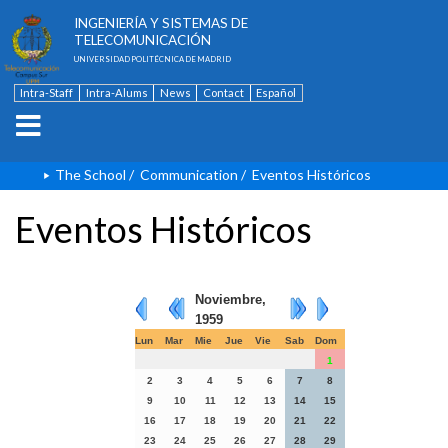
ESCUELA TÉCNICA SUPERIOR DE
INGENIERÍA Y SISTEMAS DE
TELECOMUNICACIÓN
UNIVERSIDAD POLITÉCNICA DE MADRID
Intra-Staff
Intra-Alums
News
Contact
Español
The School
/
Communication
/
Eventos Históricos
Eventos Históricos
Noviembre,
1959
Lun
Mar
Mie
Jue
Vie
Sab
Dom
1
2
3
4
5
6
7
8
9
10
11
12
13
14
15
16
17
18
19
20
21
22
23
24
25
26
27
28
29