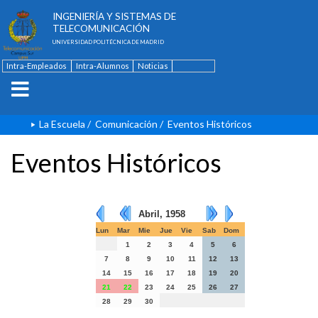
ESCUELA TÉCNICA SUPERIOR DE
INGENIERÍA Y SISTEMAS DE
TELECOMUNICACIÓN
UNIVERSIDAD POLITÉCNICA DE MADRID
Intra-Empleados
Intra-Alumnos
Noticias
Contacto
English
La Escuela
/
Comunicación
/
Eventos Históricos
Eventos Históricos
Abril, 1958
Lun
Mar
Mie
Jue
Vie
Sab
Dom
1
2
3
4
5
6
7
8
9
10
11
12
13
14
15
16
17
18
19
20
21
22
23
24
25
26
27
28
29
30