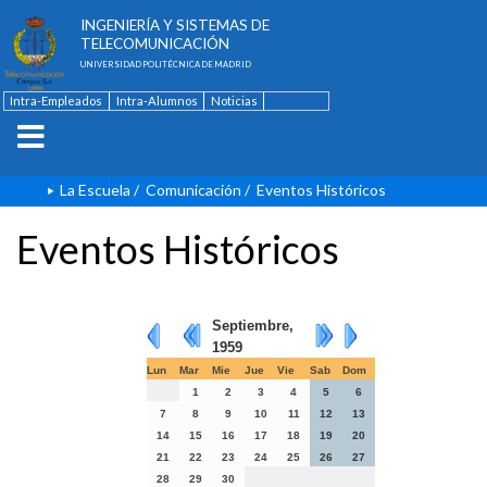
ESCUELA TÉCNICA SUPERIOR DE
INGENIERÍA Y SISTEMAS DE
TELECOMUNICACIÓN
UNIVERSIDAD POLITÉCNICA DE MADRID
Intra-Empleados
Intra-Alumnos
Noticias
Contacto
English
La Escuela
/
Comunicación
/
Eventos Históricos
Eventos Históricos
Septiembre,
1959
Lun
Mar
Mie
Jue
Vie
Sab
Dom
1
2
3
4
5
6
7
8
9
10
11
12
13
14
15
16
17
18
19
20
21
22
23
24
25
26
27
28
29
30