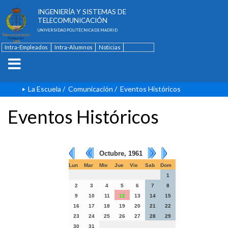
ESCUELA TÉCNICA SUPERIOR DE
INGENIERÍA Y SISTEMAS DE
TELECOMUNICACIÓN
UNIVERSIDAD POLITÉCNICA DE MADRID
Intra-Empleados
Intra-Alumnos
Noticias
Contacto
English
La Escuela
/
Comunicación
/
Eventos Históricos
Eventos Históricos
Octubre, 1961
Lun
Mar
Mie
Jue
Vie
Sab
Dom
1
2
3
4
5
6
7
8
9
10
11
12
13
14
15
16
17
18
19
20
21
22
23
24
25
26
27
28
29
30
31