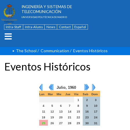
ESCUELA TÉCNICA SUPERIOR DE
INGENIERÍA Y SISTEMAS DE
TELECOMUNICACIÓN
UNIVERSIDAD POLITÉCNICA DE MADRID
Intra-Staff
Intra-Alums
News
Contact
Español
The School
/
Communication
/
Eventos Históricos
Eventos Históricos
Julio, 1960
Lun
Mar
Mie
Jue
Vie
Sab
Dom
1
2
3
4
5
6
7
8
9
10
11
12
13
14
15
16
17
18
19
20
21
22
23
24
25
26
27
28
29
30
31