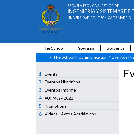
ESCUELA TÉCNICA SUPERIOR DE
INGENIERÍA Y SISTEMAS D
UNIVERSIDAD POLITÉCNICA DE MADRID
The School
Programs
Students
The School
/
Communication
/
Eventos His
Ev
1.
Events
2.
Eventos Históricos
3.
Eventos Informe
4.
#UPMday 2022
5.
Promotions
6.
Vídeos - Actos Académicos