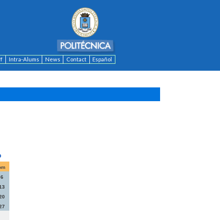
ff
Intra-Alums
News
Contact
Español
om
6
13
20
27