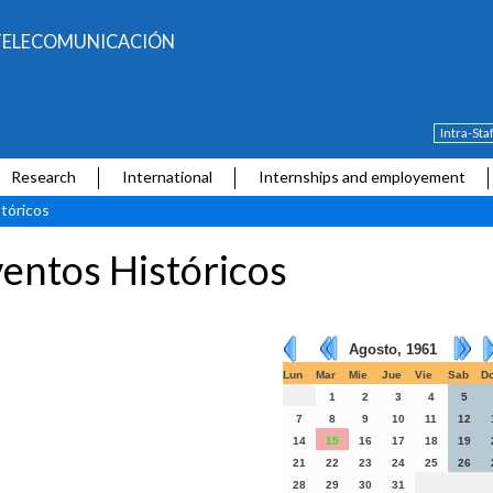
E TELECOMUNICACIÓN
Intra-Sta
Research
International
Internships and employement
tóricos
entos Históricos
Agosto, 1961
Lun
Mar
Mie
Jue
Vie
Sab
D
1
2
3
4
5
7
8
9
10
11
12
14
15
16
17
18
19
21
22
23
24
25
26
28
29
30
31